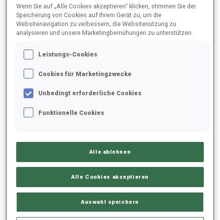
Wenn Sie auf „Alle Cookies akzeptieren“ klicken, stimmen Sie der
1
L.
BARAUSKIENE
Speicherung von Cookies auf Ihrem Gerät zu, um die
Websitenavigation zu verbessern, die Websitenutzung zu
FOLGEN
LTU
13:15:30
analysieren und unsere Marketingbemühungen zu unterstützen.
2
U.
SLETTEMARK
Leistungs-Cookies
FOLGEN
GRL
13:16:00
Cookies für Marketingzwecke
3
D.
IRWIN
Unbedingt erforderliche Cookies
FOLGEN
USA
13:16:30
Funktionelle Cookies
4
E.
BOUVARD
FOLGEN
BEL
13:17:00
Alle ablehnen
5
B.
BENDIKA
Alle Cookies akzeptieren
FOLGEN
LAT
13:17:30
Auswahl speichern
6
M.
TODOROVA