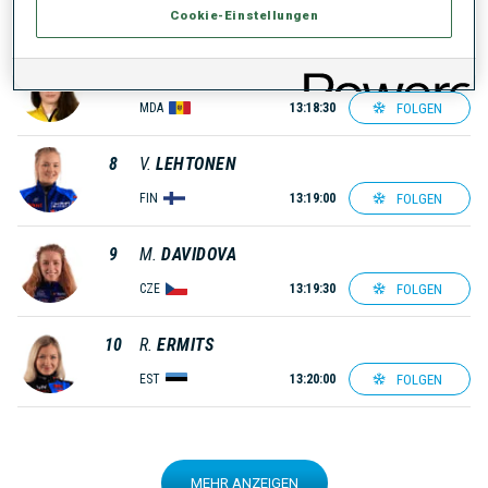
Cookie-Einstellungen
FOLGEN
BUL
13:18:00
7
A.
STREMOUS
FOLGEN
MDA
13:18:30
8
V.
LEHTONEN
FOLGEN
FIN
13:19:00
9
M.
DAVIDOVA
FOLGEN
CZE
13:19:30
10
R.
ERMITS
FOLGEN
EST
13:20:00
MEHR ANZEIGEN