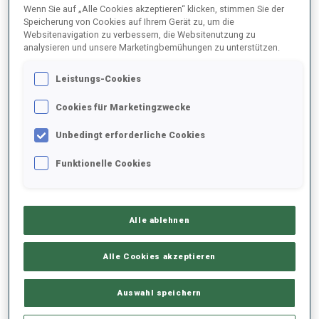
Wenn Sie auf „Alle Cookies akzeptieren“ klicken, stimmen Sie der
1
D.
PIDRUCHNYI
Speicherung von Cookies auf Ihrem Gerät zu, um die
Websitenavigation zu verbessern, die Websitenutzung zu
FOLGEN
UKR
16:05:30
analysieren und unsere Marketingbemühungen zu unterstützen.
2
T.
GIACOMEL
Leistungs-Cookies
FOLGEN
ITA
16:06:00
Cookies für Marketingzwecke
3
O.
INVENIUS
Unbedingt erforderliche Cookies
FOLGEN
FIN
16:06:30
Funktionelle Cookies
4
J.
KUEHN
FOLGEN
GER
16:07:00
Alle ablehnen
5
S.
EDER
Alle Cookies akzeptieren
FOLGEN
AUT
16:07:30
Auswahl speichern
6
V.
ILIEV