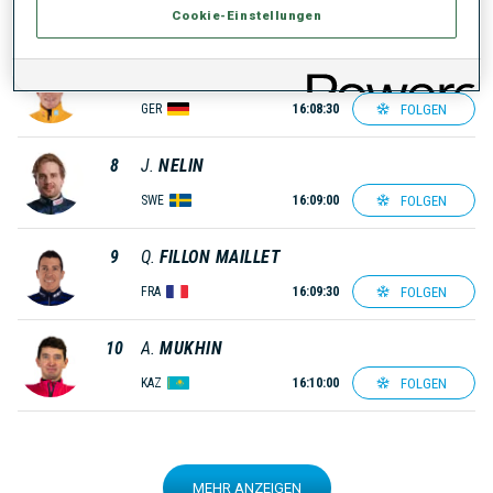
Cookie-Einstellungen
FOLGEN
BUL
16:08:00
7
B.
DOLL
FOLGEN
GER
16:08:30
8
J.
NELIN
FOLGEN
SWE
16:09:00
9
Q.
FILLON MAILLET
FOLGEN
FRA
16:09:30
10
A.
MUKHIN
FOLGEN
KAZ
16:10:00
MEHR ANZEIGEN