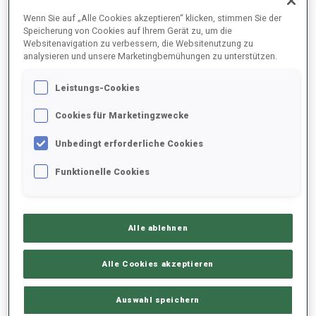
2025/2026
Wenn Sie auf „Alle Cookies akzeptieren“ klicken, stimmen Sie der
Speicherung von Cookies auf Ihrem Gerät zu, um die
Websitenavigation zu verbessern, die Websitenutzung zu
All
Frauen
Männer
analysieren und unsere Marketingbemühungen zu unterstützen.
Leistungs-Cookies
Cookies für Marketingzwecke
Unbedingt erforderliche Cookies
NEUESTE IBU JUGEND-JUNIOREN
Funktionelle Cookies
WELTMEISTERSCHAFTEN ERGEBNISSE
Alle ablehnen
MÄRZ
So.
13:30
Alle Cookies akzeptieren
8
4X6 KM STAFFEL JUNIORINNEN
Endergebnise
2026
Auswahl speichern