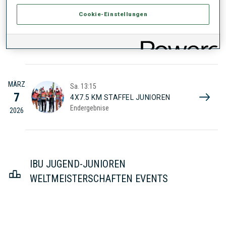
Cookie-Einstellungen
MÄRZ
So.
09:30
8
3X6 KM STAFFEL JUGEND W.
Endergebnise
2026
MÄRZ
Sa.
13:15
7
4X7.5 KM STAFFEL JUNIOREN
Endergebnise
2026
IBU JUGEND-JUNIOREN
WELTMEISTERSCHAFTEN EVENTS