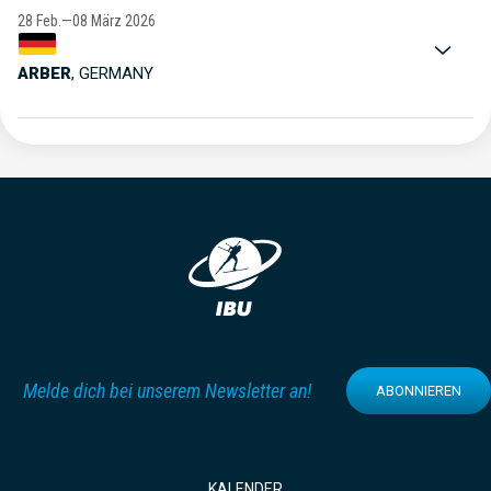
28 Feb.—08 März 2026
ARBER
,
GERMANY
Melde dich bei unserem Newsletter an!
ABONNIEREN
KALENDER