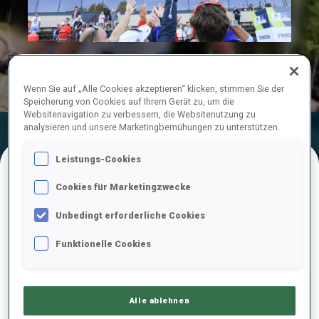
Play
Video
Wenn Sie auf „Alle Cookies akzeptieren“ klicken, stimmen Sie der
Speicherung von Cookies auf Ihrem Gerät zu, um die
Websitenavigation zu verbessern, die Websitenutzung zu
analysieren und unsere Marketingbemühungen zu unterstützen.
Endergebnis
Ski-Zeit
Schieß-Zeit
Leistungs-Cookies
Cookies für Marketingzwecke
ENDERGEBNISE – SCHIESS-ZEIT
Unbedingt erforderliche Cookies
Funktionelle Cookies
1
44
O.
ANDERSSON
SWE
0
1
43.7
Alle ablehnen
2
13
J.
RANTA