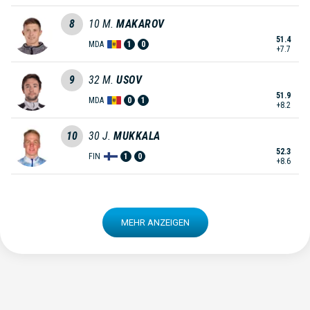
8
10
M.
MAKAROV
51.4
MDA
1
0
+7.7
9
32
M.
USOV
51.9
MDA
0
1
+8.2
10
30
J.
MUKKALA
52.3
FIN
1
0
+8.6
MEHR ANZEIGEN