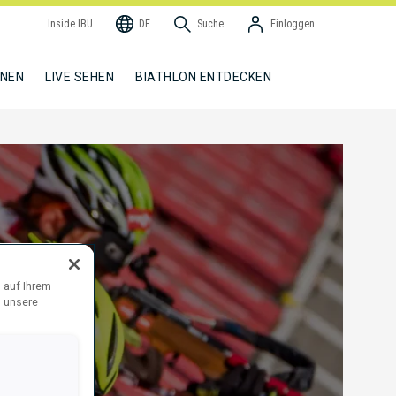
Inside IBU
DE
Suche
Einloggen
NNEN
LIVE SEHEN
BIATHLON ENTDECKEN
 auf Ihrem
d unsere