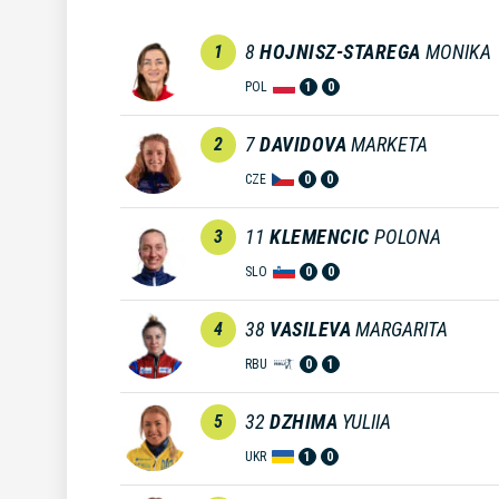
8
HOJNISZ-STAREGA
MONIKA
1
POL
1
0
7
DAVIDOVA
MARKETA
2
CZE
0
0
11
KLEMENCIC
POLONA
3
SLO
0
0
38
VASILEVA
MARGARITA
4
RBU
0
1
32
DZHIMA
YULIIA
5
UKR
1
0