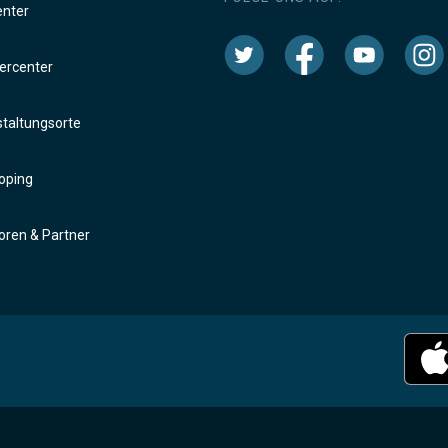
enter
rcenter
taltungsorte
oping
ren & Partner