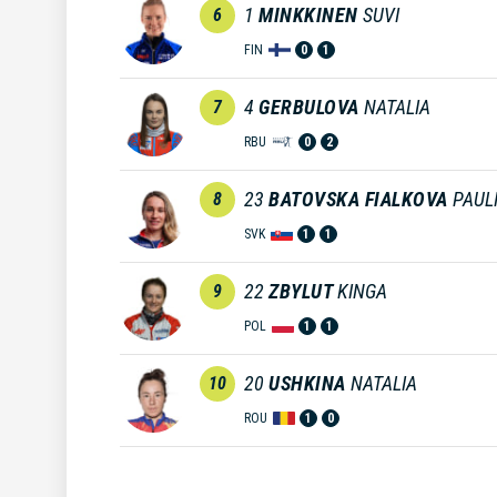
1
MINKKINEN
SUVI
6
FIN
0
1
4
GERBULOVA
NATALIA
7
RBU
0
2
23
BATOVSKA FIALKOVA
PAUL
8
SVK
1
1
22
ZBYLUT
KINGA
9
POL
1
1
20
USHKINA
NATALIA
10
ROU
1
0