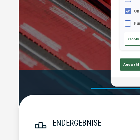
Un
Fu
Cooki
Auswahl
Endergebn
ENDERGEBNISE