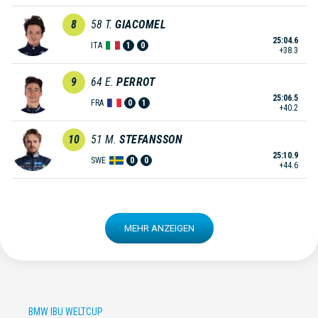
8
58
T.
GIACOMEL
25:04.6
ITA
1
0
+38.3
9
64
E.
PERROT
25:06.5
FRA
0
1
+40.2
10
51
M.
STEFANSSON
25:10.9
SWE
0
0
+44.6
MEHR ANZEIGEN
BMW IBU WELTCUP