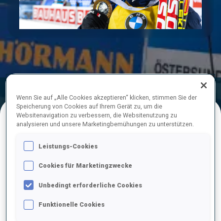
Play
Video
Endergebnis
Ski-Zeit
Schieß-Zeit
Wenn Sie auf „Alle Cookies akzeptieren“ klicken, stimmen Sie der
Speicherung von Cookies auf Ihrem Gerät zu, um die
Websitenavigation zu verbessern, die Websitenutzung zu
analysieren und unsere Marketingbemühungen zu unterstützen.
ENDERGEBNISE
Leistungs-Cookies
Cookies für Marketingzwecke
1
41
J.
BOTN
Unbedingt erforderliche Cookies
NOR
0
0
24:26.3
Funktionelle Cookies
2
50
M.
ULDAL