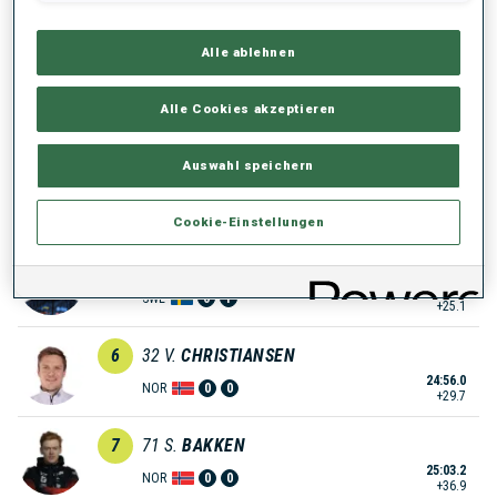
24:37.4
NOR
0
0
+11.1
Alle ablehnen
3
52
Q.
FILLON MAILLET
Alle Cookies akzeptieren
24:40.6
FRA
0
0
+14.3
Auswahl speichern
4
46
S.
LAEGREID
24:51.3
NOR
0
1
+25.0
Cookie-Einstellungen
5
54
S.
SAMUELSSON
24:51.4
SWE
0
1
+25.1
6
32
V.
CHRISTIANSEN
24:56.0
NOR
0
0
+29.7
7
71
S.
BAKKEN
25:03.2
NOR
0
0
+36.9