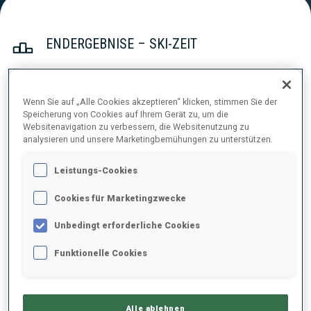
ENDERGEBNISE – SKI-ZEIT
Wenn Sie auf „Alle Cookies akzeptieren“ klicken, stimmen Sie der
1
21
S.
CHAUVEAU
Speicherung von Cookies auf Ihrem Gerät zu, um die
FRA
32:59.6
Websitenavigation zu verbessern, die Websitenutzung zu
analysieren und unsere Marketingbemühungen zu unterstützen.
2
33
S.
SCHNEIDER
Leistungs-Cookies
33:37.3
GER
+37.7
Cookies für Marketingzwecke
3
9
V.
GALMACE PAULIN
Unbedingt erforderliche Cookies
33:43.8
FRA
+44.2
Funktionelle Cookies
4
15
J.
ARNEKLEIV
33:49.4
NOR
+49.8
Alle ablehnen