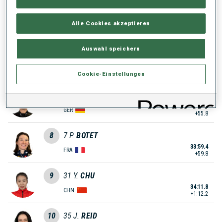
5
51
G.
GUIGONNAT
Alle Cookies akzeptieren
33:51.9
FRA
+52.3
Auswahl speichern
6
24
K.
ERDAL
33:53.2
NOR
+53.6
Cookie-Einstellungen
7
29
J.
KINK
33:55.4
GER
+55.8
8
7
P.
BOTET
33:59.4
FRA
+59.8
9
31
Y.
CHU
34:11.8
CHN
+1:12.2
10
35
J.
REID