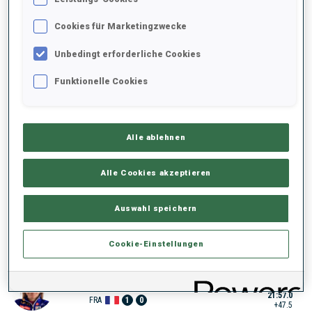
21:16.7
GER
0
0
+7.2
Cookies für Marketingzwecke
3
44
F.
PREUSS
Unbedingt erforderliche Cookies
21:26.2
GER
0
0
+16.7
Funktionelle Cookies
4
48
D.
WIERER
21:37.5
ITA
0
1
+28.0
Alle ablehnen
5
56
J.
SIMON
Alle Cookies akzeptieren
21:47.5
FRA
0
1
+38.0
Auswahl speichern
6
42
J.
RICHARD
21:50.4
Cookie-Einstellungen
FRA
0
0
+40.9
7
62
O.
MICHELON
21:57.0
FRA
1
0
+47.5