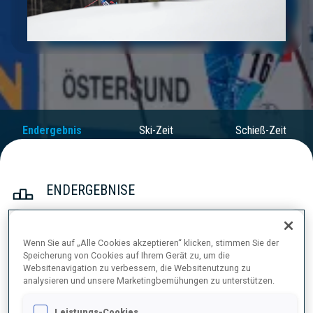
Play
Video
Endergebnis
Ski-Zeit
Schieß-Zeit
ENDERGEBNISE
Wenn Sie auf „Alle Cookies akzeptieren“ klicken, stimmen Sie der
1
50
L.
JEANMONNOT
Speicherung von Cookies auf Ihrem Gerät zu, um die
Websitenavigation zu verbessern, die Websitenutzung zu
FRA
0
0
21:09.5
analysieren und unsere Marketingbemühungen zu unterstützen.
2
64
S.
GROTIAN
Leistungs-Cookies