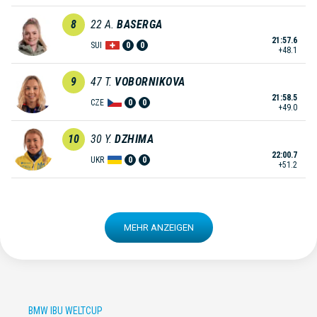
8
22
A.
BASERGA
21:57.6
SUI
0
0
+48.1
9
47
T.
VOBORNIKOVA
21:58.5
CZE
0
0
+49.0
10
30
Y.
DZHIMA
22:00.7
UKR
0
0
+51.2
MEHR ANZEIGEN
BMW IBU WELTCUP