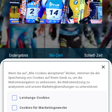
Play
Video
Endergebnis
Ski-Zeit
Schieß-Zeit
Wenn Sie auf „Alle Cookies akzeptieren“ klicken, stimmen Sie der
ENDERGEBNISE – SKI-ZEIT
Speicherung von Cookies auf Ihrem Gerät zu, um die
Websitenavigation zu verbessern, die Websitenutzung zu
analysieren und unsere Marketingbemühungen zu unterstützen.
Leistungs-Cookies
1
1
J.
BOE
NOR
32:49.9
Cookies für Marketingzwecke