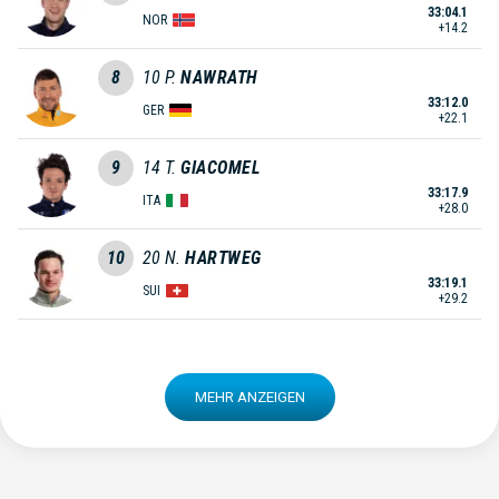
33:04.1
NOR
+14.2
8
10
P.
NAWRATH
33:12.0
GER
+22.1
9
14
T.
GIACOMEL
33:17.9
ITA
+28.0
10
20
N.
HARTWEG
33:19.1
SUI
+29.2
MEHR ANZEIGEN