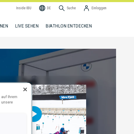
Inside IBU
DE
Suche
Einloggen
NNEN
LIVE SEHEN
BIATHLON ENTDECKEN
 auf Ihrem
d unsere