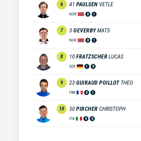
41
PAULSEN
VETLE
6
NOR
0
1
3
OEVERBY
MATS
7
NOR
0
1
10
FRATZSCHER
LUCAS
8
GER
1
0
23
GUIRAUD POILLOT
THEO
9
FRA
0
1
50
PIRCHER
CHRISTOPH
10
ITA
0
0