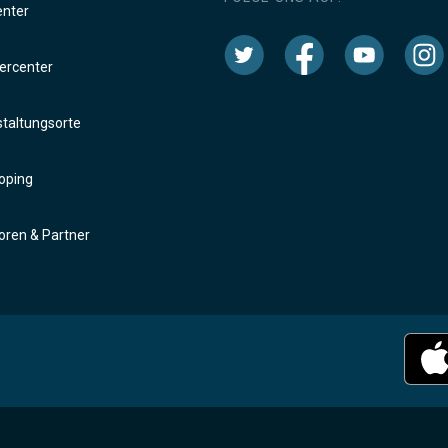
enter
rcenter
taltungsorte
oping
ren & Partner