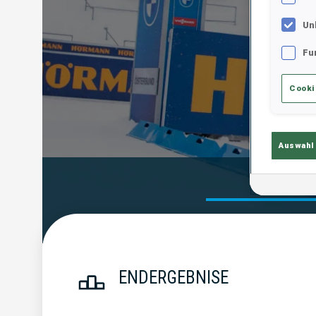
Un
Fu
Cooki
Auswahl
Endergebn
ENDERGEBNISE