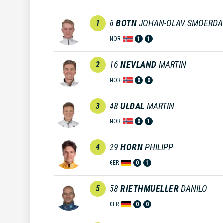
6
BOTN
JOHAN-OLAV SMOERDA
1
NOR
1
1
16
NEVLAND
MARTIN
2
NOR
0
0
48
ULDAL
MARTIN
3
NOR
0
1
29
HORN
PHILIPP
4
GER
0
1
58
RIETHMUELLER
DANILO
5
GER
0
0