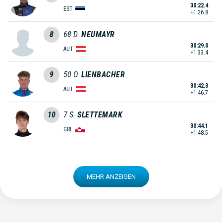
30:22.4
EST
+1:26.8
8
68
D.
NEUMAYR
30:29.0
AUT
+1:33.4
9
50
O.
LIENBACHER
30:42.3
AUT
+1:46.7
10
7
S.
SLETTEMARK
30:44.1
GRL
+1:48.5
MEHR ANZEIGEN