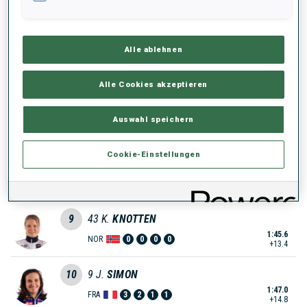
1:41.8
AUT
0
1
1
1
+9.6
Alle ablehnen
6
27
N.
MOSER
1:43.1
CAN
0
0
1
3
+10.9
Alle Cookies akzeptieren
7
4
M.
ROEISELAND
Auswahl speichern
1:43.3
NOR
0
1
0
2
+11.1
Cookie-Einstellungen
8
16
M.
DAVIDOVA
1:44.2
CZE
0
0
1
1
+12.0
9
43
K.
KNOTTEN
1:45.6
NOR
0
0
0
0
+13.4
10
9
J.
SIMON
1:47.0
FRA
3
2
1
1
+14.8