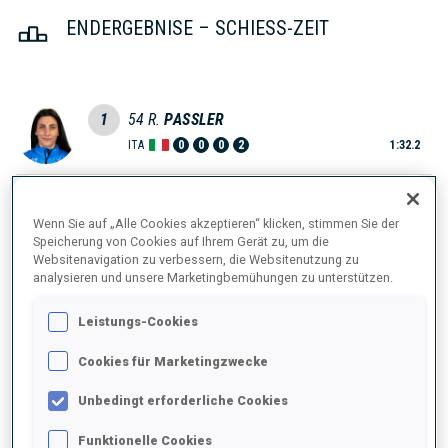
ENDERGEBNISE – SCHIESS-ZEIT
1
54
R.
PASSLER
ITA
0
0
0
2
1:32.2
2
11
H.
OEBERG
Wenn Sie auf „Alle Cookies akzeptieren“ klicken, stimmen Sie der
1:36.6
SWE
0
2
1
0
+4.4
Speicherung von Cookies auf Ihrem Gerät zu, um die
Websitenavigation zu verbessern, die Websitenutzung zu
analysieren und unsere Marketingbemühungen zu unterstützen.
3
22
L.
GESTBLOM
1:40.0
SWE
0
1
0
1
+7.8
Leistungs-Cookies
4
24
L.
HAECKI-GROSS
Cookies für Marketingzwecke
1:41.6
SUI
1
1
1
0
+9.4
Unbedingt erforderliche Cookies
Funktionelle Cookies
5
12
L.
HAUSER