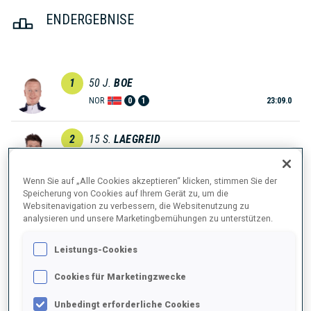
ENDERGEBNISE
1
50
J.
BOE
NOR
0
1
23:09.0
2
15
S.
LAEGREID
23:19.5
NOR
0
0
+10.5
Wenn Sie auf „Alle Cookies akzeptieren“ klicken, stimmen Sie der
Speicherung von Cookies auf Ihrem Gerät zu, um die
3
48
R.
REES
Websitenavigation zu verbessern, die Websitenutzung zu
23:37.8
GER
0
0
analysieren und unsere Marketingbemühungen zu unterstützen.
+28.8
Leistungs-Cookies
4
5
S.
SAMUELSSON
23:45.2
SWE
0
1
Cookies für Marketingzwecke
+36.2
Unbedingt erforderliche Cookies
5
32
E.
JACQUELIN