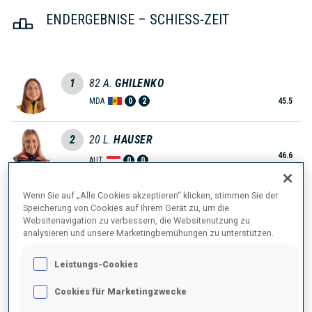
ENDERGEBNISE – SCHIESS-ZEIT
1
82
A.
GHILENKO
MDA
0
2
45.5
2
20
L.
HAUSER
46.6
AUT
0
0
+1.1
3
37
V.
DIMITROVA
Wenn Sie auf „Alle Cookies akzeptieren“ klicken, stimmen Sie der
Speicherung von Cookies auf Ihrem Gerät zu, um die
48.5
BUL
1
1
Websitenavigation zu verbessern, die Websitenutzung zu
+3.0
analysieren und unsere Marketingbemühungen zu unterstützen.
4
9
J.
HETTICH-WALZ
Leistungs-Cookies
48.9
GER
0
1
+3.4
Cookies für Marketingzwecke
5
50
L.
GESTBLOM