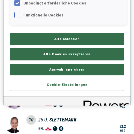
Unbedingt erforderliche Cookies
50.0
SWE
0
0
+4.5
Funktionelle Cookies
6
41
R.
PASSLER
50.5
ITA
0
1
+5.0
Alle ablehnen
7
85
E.
CHIRKOVA
50.6
Alle Cookies akzeptieren
ROU
2
1
+5.1
Auswahl speichern
8
23
D.
ZDOUC
52.0
AUT
1
1
+6.5
Cookie-Einstellungen
8
86
T.
VINKLARKOVA
52.0
CZE
1
1
+6.5
10
25
U.
SLETTEMARK
52.2
GRL
1
0
+6.7