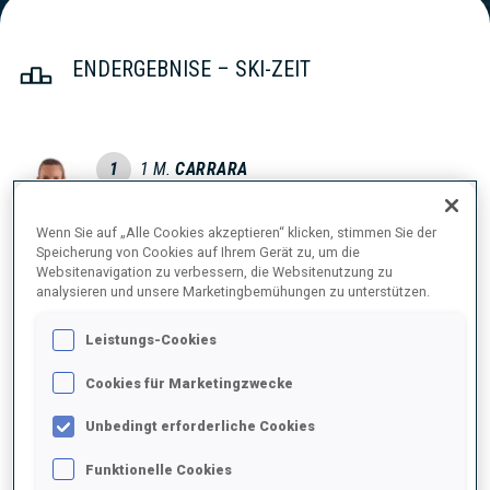
ENDERGEBNISE – SKI-ZEIT
1
1
M.
CARRARA
ITA
19:31.9
Wenn Sie auf „Alle Cookies akzeptieren“ klicken, stimmen Sie der
Speicherung von Cookies auf Ihrem Gerät zu, um die
2
5
E.
KALKENBERG
Websitenavigation zu verbessern, die Websitenutzung zu
19:58.4
NOR
analysieren und unsere Marketingbemühungen zu unterstützen.
+26.5
Leistungs-Cookies
3
25
S.
MEINEN
20:04.9
SUI
Cookies für Marketingzwecke
+33.0
Unbedingt erforderliche Cookies
4
20
J.
FRUEHWIRT
20:05.0
GER
Funktionelle Cookies
+33.1