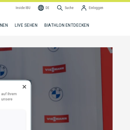
Inside IBU
DE
Suche
Einloggen
NNEN
LIVE SEHEN
BIATHLON ENTDECKEN
 auf Ihrem
d unsere