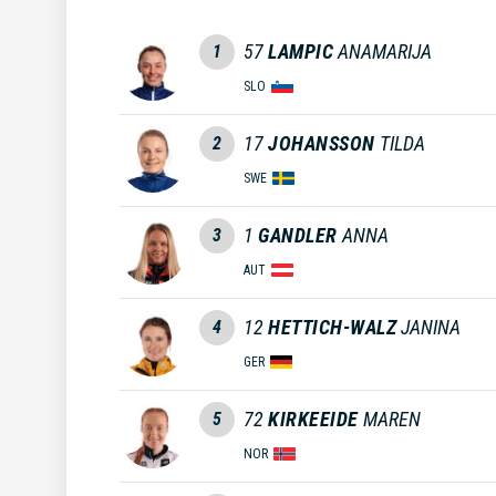
57
LAMPIC
ANAMARIJA
1
SLO
17
JOHANSSON
TILDA
2
SWE
1
GANDLER
ANNA
3
AUT
12
HETTICH-WALZ
JANINA
4
GER
72
KIRKEEIDE
MAREN
5
NOR