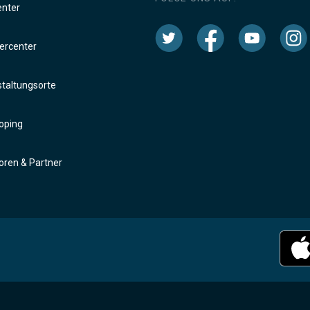
enter
rcenter
taltungsorte
oping
ren & Partner