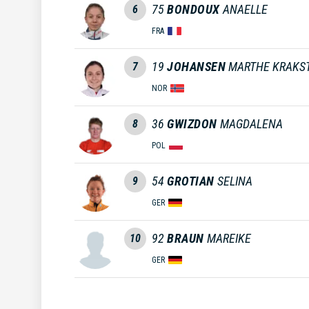
75
BONDOUX
ANAELLE
6
FRA
19
JOHANSEN
MARTHE KRAKS
7
NOR
36
GWIZDON
MAGDALENA
8
POL
54
GROTIAN
SELINA
9
GER
92
BRAUN
MAREIKE
10
GER