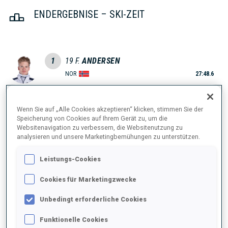
ENDERGEBNISE – SKI-ZEIT
1
19
F.
ANDERSEN
NOR
27:48.6
2
17
E.
BJOENTEGAARD
Wenn Sie auf „Alle Cookies akzeptieren“ klicken, stimmen Sie der
27:56.7
NOR
Speicherung von Cookies auf Ihrem Gerät zu, um die
+8.1
Websitenavigation zu verbessern, die Websitenutzung zu
analysieren und unsere Marketingbemühungen zu unterstützen.
3
10
M.
PONSILUOMA
27:58.5
SWE
Leistungs-Cookies
+9.9
Cookies für Marketingzwecke
4
1
S.
LAEGREID
28:10.6
Unbedingt erforderliche Cookies
NOR
+22.0
Funktionelle Cookies
5
2
Q.
FILLON MAILLET