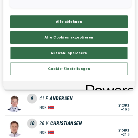
21:29.6
SWE
+11.4
Alle ablehnen
6
9
J.
KUEHN
21:32.3
GER
+14.1
Alle Cookies akzeptieren
7
11
S.
LAEGREID
Auswahl speichern
21:33.1
NOR
+14.9
Cookie-Einstellungen
8
29
S.
BAKKEN
21:34.9
NOR
+16.7
9
41
F.
ANDERSEN
21:38.1
NOR
+19.9
10
26
V.
CHRISTIANSEN
21:40.1
NOR
+21.9