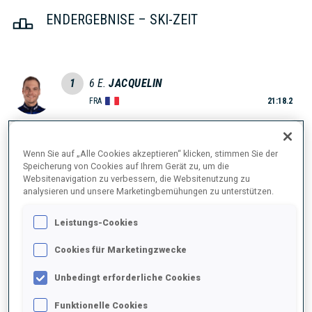
ENDERGEBNISE – SKI-ZEIT
1
6
E.
JACQUELIN
FRA
21:18.2
2
17
S.
SAMUELSSON
Wenn Sie auf „Alle Cookies akzeptieren“ klicken, stimmen Sie der
21:21.5
SWE
+3.3
Speicherung von Cookies auf Ihrem Gerät zu, um die
Websitenavigation zu verbessern, die Websitenutzung zu
analysieren und unsere Marketingbemühungen zu unterstützen.
3
20
Q.
FILLON MAILLET
21:27.9
FRA
+9.7
Leistungs-Cookies
Cookies für Marketingzwecke
4
53
P.
NAWRATH
21:28.3
GER
Unbedingt erforderliche Cookies
+10.1
Funktionelle Cookies
5
30
M.
PONSILUOMA