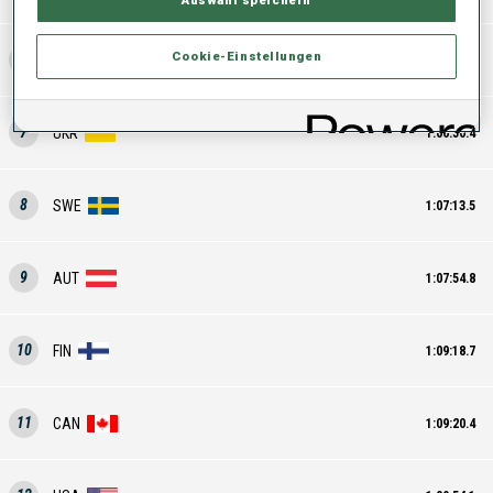
Auswahl speichern
Cookie-Einstellungen
6
SUI
1:06:42.1
7
UKR
1:06:50.4
8
SWE
1:07:13.5
9
AUT
1:07:54.8
10
FIN
1:09:18.7
11
CAN
1:09:20.4