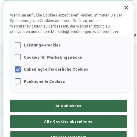
ENDERGEBNISE – SKI-ZEIT
Wenn Sie auf „Alle Cookies akzeptieren“ klicken, stimmen Sie der
Speicherung von Cookies auf Ihrem Gerät zu, um die
Websitenavigation zu verbessern, die Websitenutzung zu
analysieren und unsere Marketingbemühungen zu unterstützen.
ERGEBNISSE
Leistungs-Cookies
1
NOR
1:04:56.9
Cookies für Marketingzwecke
Unbedingt erforderliche Cookies
2
GER
1:05:44.3
Funktionelle Cookies
3
RUS
1:06:01.8
Alle ablehnen
4
ITA
1:06:29.9
Alle Cookies akzeptieren
5
FRA
1:06:36.1