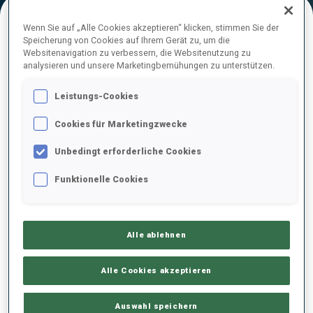
Wenn Sie auf „Alle Cookies akzeptieren“ klicken, stimmen Sie der
Speicherung von Cookies auf Ihrem Gerät zu, um die
ENDERGEBNISE
Websitenavigation zu verbessern, die Websitenutzung zu
analysieren und unsere Marketingbemühungen zu unterstützen.
Leistungs-Cookies
1
11
L.
SPARK
Cookies für Marketingzwecke
GER
0
0
0
1
40:07.6
Unbedingt erforderliche Cookies
2
27
A.
BASERGA
Funktionelle Cookies
40:30.3
SUI
0
0
2
0
+22.7
3
86
B.
TRABUCCHI
Alle ablehnen
40:31.1
ITA
0
0
0
0
+23.5
Alle Cookies akzeptieren
4
49
T.
VINKLARKOVA
41:05.1
CZE
0
1
0
0
+57.5
Auswahl speichern