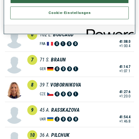
5
80
K.
DOVGAYA
Cookie-Einstellungen
41:07.1
RUS
0
1
0
0
+59.5
6
102
L.
BOUCAUD
41:08.0
FRA
0
1
0
0
+1:00.4
7
71
S.
BRAUN
41:14.7
GER
0
0
0
1
+1:07.1
8
39
T.
VOBORNIKOVA
41:27.6
CZE
0
0
0
1
+1:20.0
9
45
A.
RASSKAZOVA
41:54.4
UKR
2
0
0
0
+1:46.8
10
36
A.
PILCHUK