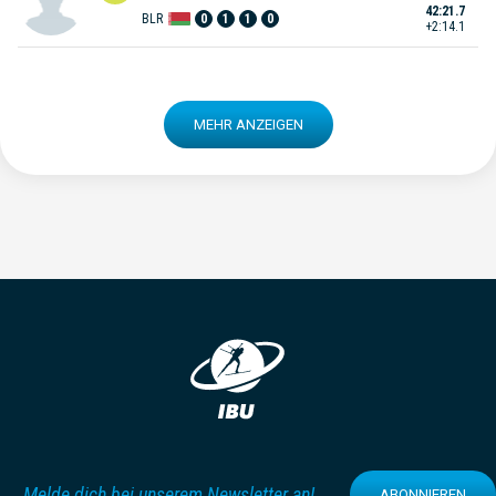
42:21.7
BLR
0
1
1
0
+2:14.1
MEHR ANZEIGEN
Melde dich bei unserem Newsletter an!
ABONNIEREN