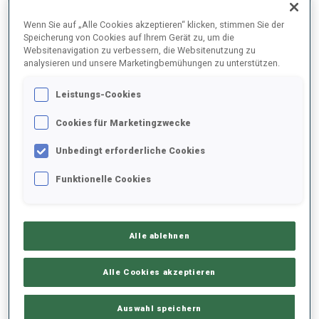
ENDERGEBNISE – SKI-ZEIT
Wenn Sie auf „Alle Cookies akzeptieren“ klicken, stimmen Sie der
Speicherung von Cookies auf Ihrem Gerät zu, um die
Websitenavigation zu verbessern, die Websitenutzung zu
analysieren und unsere Marketingbemühungen zu unterstützen.
0
86
S.
MINKKINEN
Leistungs-Cookies
FIN
Cookies für Marketingzwecke
0
6
F.
PREUSS
Unbedingt erforderliche Cookies
GER
Funktionelle Cookies
0
9
O.
BILOSIUK
UKR
Alle ablehnen
0
87
A.
PORSHNEVA
Alle Cookies akzeptieren
RUS
Auswahl speichern
1
67
D.
HERRMANN-WICK