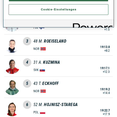
GER
19:04.8
Cookie-Einstellungen
2
11
K.
MAKARAINEN
19:06.3
FIN
+1.5
3
48
M.
ROEISELAND
19:13.0
NOR
+8.2
4
31
A.
KUZMINA
19:17.1
SVK
+12.3
5
43
T.
ECKHOFF
19:19.2
NOR
+14.4
6
52
M.
HOJNISZ-STAREGA
19:22.7
POL
+17.9