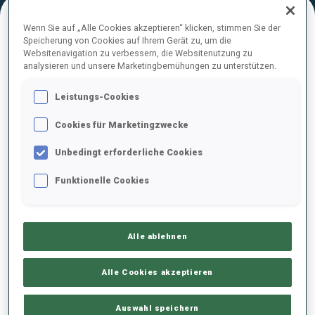
Wenn Sie auf „Alle Cookies akzeptieren“ klicken, stimmen Sie der
Speicherung von Cookies auf Ihrem Gerät zu, um die
ENDERGEBNISE – SCHIESS-ZEIT
Websitenavigation zu verbessern, die Websitenutzung zu
analysieren und unsere Marketingbemühungen zu unterstützen.
Leistungs-Cookies
1
18
L.
NAGLIC
Cookies für Marketingzwecke
SLO
0
1
41.0
Unbedingt erforderliche Cookies
2
116
P.
KANSKY
Funktionelle Cookies
42.0
CZE
1
0
+1.0
3
126
V.
KIREYEV
Alle ablehnen
47.0
KAZ
0
0
+6.0
Alle Cookies akzeptieren
4
67
N.
HARTWEG
48.0
SUI
2
2
+7.0
Auswahl speichern