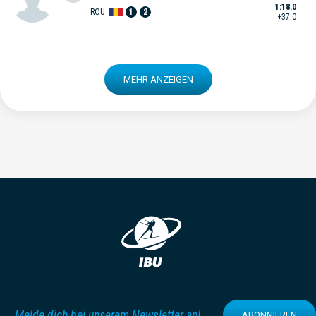
1:18.0
ROU
1
2
+37.0
MEHR ANZEIGEN
Melde dich bei unserem Newsletter an!
ABONNIEREN