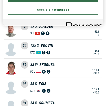
5
109
L.
FRAVI
Cookie-Einstellungen
49.0
SUI
3
1
+8.0
6
53
S.
STALDER
50.0
SUI
1
1
+9.0
54
135
S.
VDOVIN
1:04.0
KAZ
2
3
+23.0
89
88
W.
SKORUSA
1:15.0
POL
0
2
+34.0
93
35
D.
EOM
1:17.0
KOR
1
3
+36.0
94
54
R.
GRUMEZA