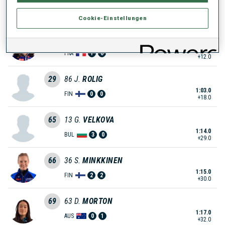
56.0
UKR
1
3
+11.0
Cookie-Einstellungen
11
88
J.
SIMON
57.0
FRA
1
0
+12.0
29
86
J.
ROLIG
1:03.0
FIN
0
0
+18.0
65
13
G.
VELKOVA
1:14.0
BUL
3
0
+29.0
66
36
S.
MINKKINEN
1:15.0
FIN
2
2
+30.0
69
63
D.
MORTON
1:17.0
AUS
0
1
+32.0