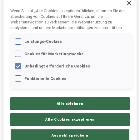
ENDERGEBNISE – SCHIESS-ZEIT
Wenn Sie auf „Alle Cookies akzeptieren“ klicken, stimmen Sie der
Speicherung von Cookies auf Ihrem Gerät zu, um die
Websitenavigation zu verbessern, die Websitenutzung zu
analysieren und unsere Marketingbemühungen zu unterstützen.
1
14
A.
KNOLL
Leistungs-Cookies
GER
0
0
45.0
Cookies für Marketingzwecke
2
34
O.
IAKUSHOVA
Unbedingt erforderliche Cookies
51.0
RUS
1
1
+6.0
Funktionelle Cookies
3
46
Y.
ZHURAVOK
52.0
UKR
0
0
+7.0
Alle ablehnen
4
79
S.
HOFFMANN
Alle Cookies akzeptieren
53.0
AUT
1
3
+8.0
Auswahl speichern
10
9
M.
KRUCHOVA