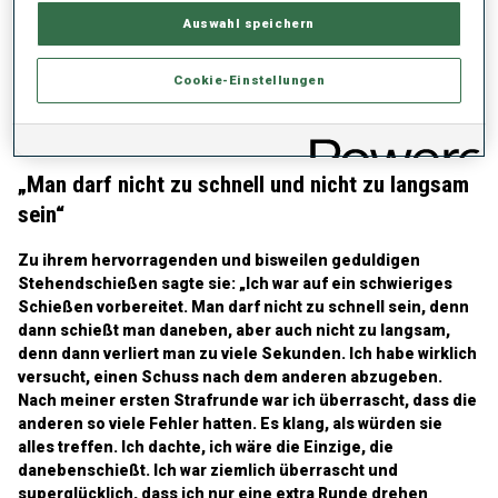
besonders heute Morgen, sehen, dass es erst vorbei ist,
Auswahl speichern
wenn es vorbei ist! Ich glaube, wir wollten heute wirklich von
Anfang bis Ende unser Bestes geben, unabhängig von der
Cookie-Einstellungen
Position. Das haben wir wirklich gut hinbekommen. Ich habe
versucht, mich auf mich selbst zu konzentrieren, und das
hat gut geklappt.“
„Man darf nicht zu schnell und nicht zu langsam
sein“
Zu ihrem hervorragenden und bisweilen geduldigen
Stehendschießen sagte sie: „Ich war auf ein schwieriges
Schießen vorbereitet. Man darf nicht zu schnell sein, denn
dann schießt man daneben, aber auch nicht zu langsam,
denn dann verliert man zu viele Sekunden. Ich habe wirklich
versucht, einen Schuss nach dem anderen abzugeben.
Nach meiner ersten Strafrunde war ich überrascht, dass die
anderen so viele Fehler hatten. Es klang, als würden sie
alles treffen. Ich dachte, ich wäre die Einzige, die
danebenschießt. Ich war ziemlich überrascht und
superglücklich, dass ich nur eine extra Runde drehen