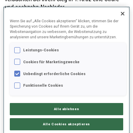
und sechzehn Nachlader.
Wenn Sie auf „Alle Cookies akzeptieren“ klicken, stimmen Sie der
Speicherung von Cookies auf Ihrem Gerät zu, um die
Websitenavigation zu verbessern, die Websitenutzung zu
analysieren und unsere Marketingbemühungen zu unterstützen.
Leistungs-Cookies
Cookies für Marketingzwecke
Unbedingt erforderliche Cookies
Funktionelle Cookies
„Es ist erst vorbei, wenn es vorbei ist!“
Alle ablehnen
Elvira räumte ein, dass es kein leichter Sieg war: „Es war
Alle Cookies akzeptieren
heute sicherlich ein besonderes Rennen; sehr besondere
Bedingungen. Wir konnten das ganze Wochenende über,