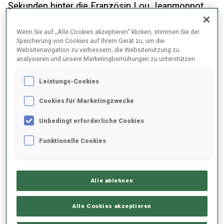
Sekunden hinter die Französin Lou Jeanmonnot
zurück, aber mit ihrem üblichen Tempo auf den
Skiern schloss die Schwedin die Lücke schnell und
Wenn Sie auf „Alle Cookies akzeptieren“ klicken, stimmen Sie der
Speicherung von Cookies auf Ihrem Gerät zu, um die
fuhr zum Sieg.
Websitenavigation zu verbessern, die Websitenutzung zu
analysieren und unsere Marketingbemühungen zu unterstützen.
Leistungs-Cookies
Cookies für Marketingzwecke
Unbedingt erforderliche Cookies
Funktionelle Cookies
Alle ablehnen
Alle Cookies akzeptieren
„Es macht Spaß, als Erste über die Ziellinie zu