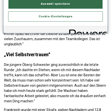
fahren“
Auswahl speichern
Trotz ihrer vielen Einzelmedaillen bei Olympischen Spielen und
Cookie-Einstellungen
IBU-Weltmeisterschaften hatte dieses Quartett noch nie eine
Mixed-Staffel gewonnen. „Es ist tatsächlich das erste Mal, dass
unser Team eine Mixed-Staffel gewinnt. Natürlich macht es
immer Spaß, als Erster die Ziellinie zu überqueren, und das vor so
vielen Zuschauern, zusammen mit den Teamkollegen. Das ist
unglaublich.“
„Viel Selbstvertrauen“
Die jüngere Öberg-Schwester ging zuversichtlich in die letzte
Runde: „Ich dachte im Stehen, wenn ich mit diesem Nachlader
treffe, kann ich das schaffen. Aber Lou ist eine der Besten der
Welt, da muss man schon sehr konzentriert sein. Ich habe viel
Selbstvertrauen von gestern mitgenommen. Auch auf den Skiern
habe ich mich heute stark gefühlt. Die Wachser haben
fantastische Arbeit geleistet, also musste ich da draußen einfach
mein Ding machen.“
Frankreich wurde mit einer Strafe, sieben Nachladern und 12,8