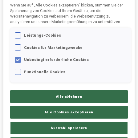
Wenn Sie auf „Alle Cookies akzeptieren“ klicken, stimmen Sie der
Speicherung von Cookies auf Ihrem Gerät zu, um die
Websitenavigation zu verbessern, die Websitenutzung zu
analysieren und unsere Marketingbemühungen zu unterstützen.
Leistungs-Cookies
Cookies für Marketingzwecke
Unbedingt erforderliche Cookies
Funktionelle Cookies
„Das ist irgendwie die Zukunft“
Alle ablehnen
Der Aufstieg der Single-Mixed-Staffel zur olympischen Disziplin
verlief geradezu kometenhaft; sie wurde im Februar 2015 in Nové
Alle Cookies akzeptieren
Město und später erneut im Dezember 2015 in Östersund ins
Weltcup-Programm aufgenommen.Damals war das Feld noch
Auswahl speichern
nicht so prominent besetzt wie heute, wo jede Nation das stärkste
Duo aufstellt. Das erste Rennen gewannen Lars Helge Birkeland