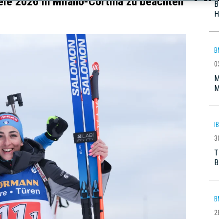
ele 2026 in Milano-Cortina zu beachten
B
H
B
0
M
M
I
3
T
B
B
2