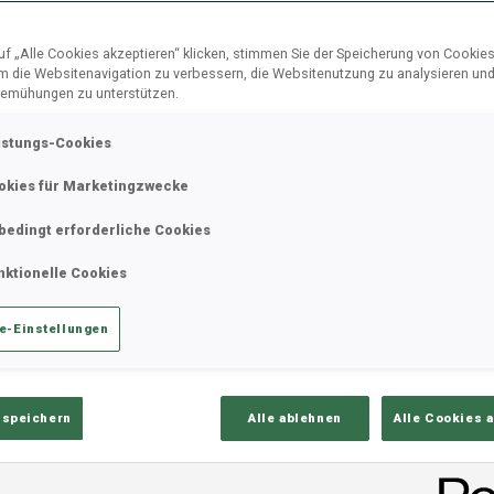
f „Alle Cookies akzeptieren“ klicken, stimmen Sie der Speicherung von Cookies
um die Websitenavigation zu verbessern, die Websitenutzung zu analysieren un
emühungen zu unterstützen.
istungs-Cookies
okies für Marketingzwecke
bedingt erforderliche Cookies
nktionelle Cookies
e-Einstellungen
 speichern
Alle ablehnen
Alle Cookies 
seiner fünften BMW IBU Weltcupsaison
B
ne am Biathlonhimmel, die es im
0