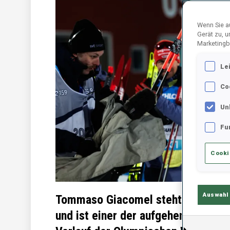
Wenn Sie au
Gerät zu, 
Marketingb
Le
Co
Un
Fu
Cooki
Auswahl
Tommaso Giacomel steht kurz vor 
und ist einer der aufgehenden Ster