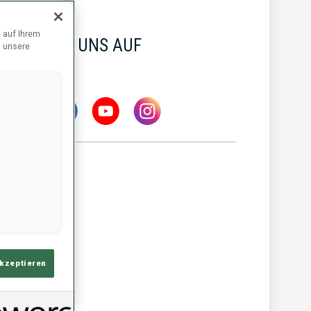
 auf Ihrem
FOLGE UNS AUF
d unsere
NEWS
akzeptieren
MW IBU WELTCUP
5 AUG. 2026