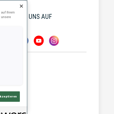
 auf Ihrem
FOLGE UNS AUF
d unsere
NEWS
akzeptieren
MW IBU WELTCUP
5 AUG. 2026