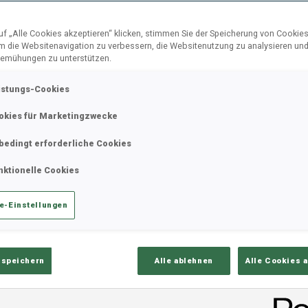
f „Alle Cookies akzeptieren“ klicken, stimmen Sie der Speicherung von Cookies
um die Websitenavigation zu verbessern, die Websitenutzung zu analysieren un
emühungen zu unterstützen.
istungs-Cookies
okies für Marketingzwecke
bedingt erforderliche Cookies
nktionelle Cookies
e-Einstellungen
 speichern
Alle ablehnen
Alle Cookies 
B
0