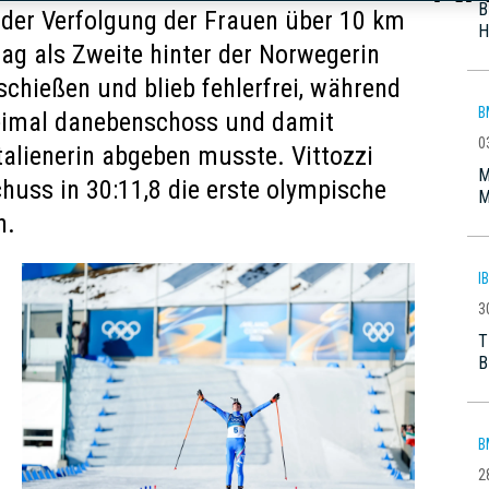
B
in der Verfolgung der Frauen über 10 km
H
ag als Zweite hinter der Norwegerin
schießen und blieb fehlerfrei, während
B
eimal danebenschoss und damit
0
talienerin abgeben musste. Vittozzi
M
huss in 30:11,8 die erste olympische
M
n.
I
3
T
B
B
2