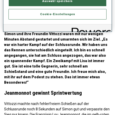
Auswahl speichern
bewältigen. Mir hat‘s Spaß gemacht. Als ich zum
Schießstand kam, habe ich den Wind analysiert und
geschossen. Für mich war es okay.“
Cookie-Einstellungen
„Zweikampf mit Lisa ist immer gut“
Simon und ihre Freundin Vittozzi waren mit nur wenigen
Minuten Abstand gestartet und umarmten sich im Ziel. „Es
war ein harter Kampf auf der Schlussrunde. Wir haben uns
das Rennen unterschiedlich eingeteilt. Ich bin es schnell
angegangen, sie hat am Schluss angezogen, das war also
ein spannender Kampf. Ein Zweikampf mit Lisa ist immer
gut. Sie ist eine tolle Gegnerin, sehr schnell am
Schießstand und eine gute Freundin. Ich freue mich also,
mit ihr auf dem Podest zu stehen. Das ist immer etwas
Besonderes!“
Jeanmonnot gewinnt Sprintwertung
Vittozzi machte nach fehlerfreiem Schießen auf der
Schlussrunde noch 8 Sekunden auf Simon gut und verpasste den
Sieg nur knapp. Die Französin Lou Jeanmonnot, die im gelb-roten