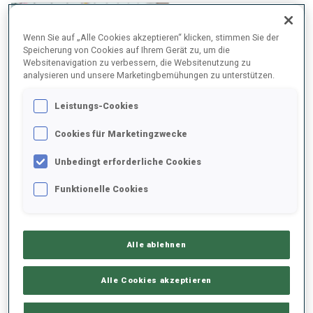
Wenn Sie auf „Alle Cookies akzeptieren“ klicken, stimmen Sie der
Speicherung von Cookies auf Ihrem Gerät zu, um die
Websitenavigation zu verbessern, die Websitenutzung zu
analysieren und unsere Marketingbemühungen zu unterstützen.
Leistungs-Cookies
Cookies für Marketingzwecke
Unbedingt erforderliche Cookies
Funktionelle Cookies
Wind „gut zu bewältigen“
Alle ablehnen
Simon fühlte sich auf den windigen Tag gut vorbereitet,
hatte sich doch seit dem Anschießen wenig verändert. „Es
Alle Cookies akzeptieren
war nicht leicht. Wir hatten viel Wind beim Anschießen, aber
während des Rennens war es ähnlich. Das war dann gut zu