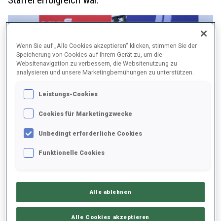
Wenn Sie auf „Alle Cookies akzeptieren“ klicken, stimmen Sie der
Speicherung von Cookies auf Ihrem Gerät zu, um die
Websitenavigation zu verbessern, die Websitenutzung zu
analysieren und unsere Marketingbemühungen zu unterstützen.
Leistungs-Cookies
Cookies für Marketingzwecke
Unbedingt erforderliche Cookies
Funktionelle Cookies
Gute Renneinteilung
Mit ihrem heutigen Triumph hat die Gesamt-Weltcupsiegerin 2023
Alle ablehnen
nunmehr vier Einzelmedaillen bei Weltmeisterschaften
gewonnen. „Es fühlt sich großartig an. Die letzte Runde war
Alle Cookies akzeptieren
extrem hart, meine Beine haben gebrannt. Aber das Gefühl ist