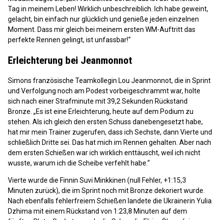
Tag in meinem Leben! Wirklich unbeschreiblich. Ich habe geweint,
gelacht, bin einfach nur glücklich und genieße jeden einzelnen
Moment. Dass mir gleich bei meinem ersten WM-Auftritt das
perfekte Rennen gelingt, ist unfassbar!“
Erleichterung bei Jeanmonnot
Simons französische Teamkollegin Lou Jeanmonnot, die in Sprint
und Verfolgung noch am Podest vorbeigeschrammt war, holte
sich nach einer Strafminute mit 39,2 Sekunden Rückstand
Bronze. „Es ist eine Erleichterung, heute auf dem Podium zu
stehen. Als ich gleich den ersten Schuss danebengesetzt habe,
hat mir mein Trainer zugerufen, dass ich Sechste, dann Vierte und
schließlich Dritte sei. Das hat mich im Rennen gehalten. Aber nach
dem ersten Schießen war ich wirklich enttäuscht, weil ich nicht
wusste, warum ich die Scheibe verfehlt habe.“
Vierte wurde die Finnin Suvi Minkkinen (null Fehler, +1:15,3
Minuten zurück), die im Sprint noch mit Bronze dekoriert wurde.
Nach ebenfalls fehlerfreiem Schießen landete die Ukrainerin Yulia
Dzhima mit einem Rückstand von 1:23,8 Minuten auf dem