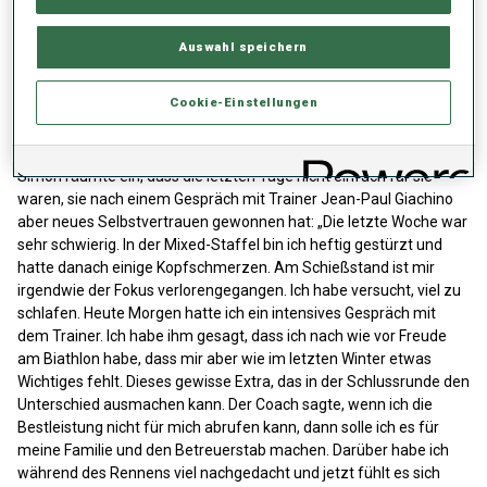
überragend. Meine Renneinteilung war super, ich bin zügig, aber
nicht zu schnell angegangen und hatte immer einen guten
Auswahl speichern
Rhythmus. Am Schießstand habe ich mich gut gefühlt. Es ist ein
Supertag für mich.“ “
Cookie-Einstellungen
Intensives Gespräch mit dem Trainer
Simon räumte ein, dass die letzten Tage nicht einfach für sie
waren, sie nach einem Gespräch mit Trainer Jean-Paul Giachino
aber neues Selbstvertrauen gewonnen hat: „Die letzte Woche war
sehr schwierig. In der Mixed-Staffel bin ich heftig gestürzt und
hatte danach einige Kopfschmerzen. Am Schießstand ist mir
irgendwie der Fokus verlorengegangen. Ich habe versucht, viel zu
schlafen. Heute Morgen hatte ich ein intensives Gespräch mit
dem Trainer. Ich habe ihm gesagt, dass ich nach wie vor Freude
am Biathlon habe, dass mir aber wie im letzten Winter etwas
Wichtiges fehlt. Dieses gewisse Extra, das in der Schlussrunde den
Unterschied ausmachen kann. Der Coach sagte, wenn ich die
Bestleistung nicht für mich abrufen kann, dann solle ich es für
meine Familie und den Betreuerstab machen. Darüber habe ich
während des Rennens viel nachgedacht und jetzt fühlt es sich