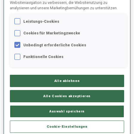
Websitenavigation zu verbessern, die Websitenutzung zu
Strafrunden gelaufen werden müssen. Es ist die einzige Disziplin
analysieren und unsere Marketingbemühungen zu unterstützen.
im Para-Biathlon mit direktem Vergleich: Wer als Erster die
Ziellinie überquert, hat auch gewonnen. China gab in der
Leistungs-Cookies
sitzenden Klasse der Männer schon früh den Ton an, als sich Zixu
Liu den zweiten Sieg in Folge vor Tao Wang und dahinter Mengtao
Cookies für Marketingzwecke
Liu auf Platz drei sicherte – und das war erst der Anfang.
Unbedingt erforderliche Cookies
Funktionelle Cookies
Alle ablehnen
Alle Cookies akzeptieren
Auswahl speichern
Cookie-Einstellungen