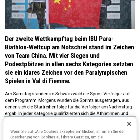
Der zweite Wettkampftag beim IBU Para-
Biathlon-Weltcup am Notschrei stand im Zeichen
von Team China. Mit vier Siegen und
Podestplätzen in allen sechs Kategorien setzten
sie ein klares Zeichen vor den Paralympischen
Spielen in Val di Fiemme.
Am Samstag standen im Schwarzwald die Sprint-Verfolger auf
dem Programm. Morgens wurden die Sprints ausgetragen, aus
denen sich die Startreihenfolge für die Verfolger am Nachmittag
ergab. In jeder Kategorie qualifizierten sich die Athletinnen und
Athleten für die Finalläufe, die innerhalb von 30 Prozent der Zeit
des Siegers ins Ziel kamen. Beide Rennen werden über eine
Wenn Sie auf „Alle Cookies akzeptieren“ klicken, stimmen Sie der
Distanz von 4 km ausgetragen, allerdings gibt es im Sprint eine
Speicherung von Cookies auf Ihrem Gerät zu, um die
20-Sekunden-Zeitstrafe für Schießfehler, während im Verfolger