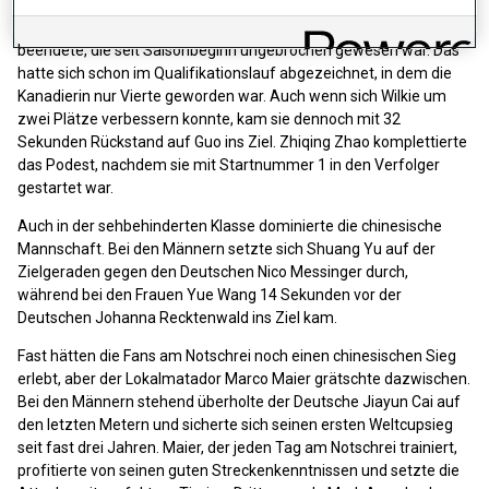
Den nächsten chinesischen Sieg gab es bei den Frauen in der
stehenden Klasse, als Yujie Guo Natalie Wilkies Siegesserie
beendete, die seit Saisonbeginn ungebrochen gewesen war. Das
hatte sich schon im Qualifikationslauf abgezeichnet, in dem die
Kanadierin nur Vierte geworden war. Auch wenn sich Wilkie um
zwei Plätze verbessern konnte, kam sie dennoch mit 32
Sekunden Rückstand auf Guo ins Ziel. Zhiqing Zhao komplettierte
das Podest, nachdem sie mit Startnummer 1 in den Verfolger
gestartet war.
Auch in der sehbehinderten Klasse dominierte die chinesische
Mannschaft. Bei den Männern setzte sich Shuang Yu auf der
Zielgeraden gegen den Deutschen Nico Messinger durch,
während bei den Frauen Yue Wang 14 Sekunden vor der
Deutschen Johanna Recktenwald ins Ziel kam.
Fast hätten die Fans am Notschrei noch einen chinesischen Sieg
erlebt, aber der Lokalmatador Marco Maier grätschte dazwischen.
Bei den Männern stehend überholte der Deutsche Jiayun Cai auf
den letzten Metern und sicherte sich seinen ersten Weltcupsieg
seit fast drei Jahren. Maier, der jeden Tag am Notschrei trainiert,
profitierte von seinen guten Streckenkenntnissen und setzte die