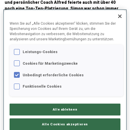
und persönlicher Coach Alfred feierte auch mit über 40
noch eine Top-Ten-Platzierung. Simon war schon immer
ein brillanter Schütze und trifft regelmäßig mehr als 90 %
seiner Ziele. Doch in diesem Winter ist seine
Wenn Sie auf „Alle Cookies akzeptieren“ klicken, stimmen Sie der
Schießleistung noch einmal besser geworden. Sein großes
Speicherung von Cookies auf Ihrem Gerät zu, um die
Ziel: die fünfte Olympiateilnahme. „Das ist für mich eine
Websitenavigation zu verbessern, die Websitenutzung zu
riesige Motivation. Antholz ist nicht weit von mir weg, es
analysieren und unsere Marketingbemühungen zu unterstützen.
wären die ersten Spiele vor meiner Haustüre. Die Fahrtzeit
beträgt nur 2,5 Stunden. Es wäre fantastisch, meine Karriere
Leistungs-Cookies
dort im Kreise meiner Familie zu beenden.“
Cookies für Marketingzwecke
Unbedingt erforderliche Cookies
Funktionelle Cookies
Alle ablehnen
Alle Cookies akzeptieren