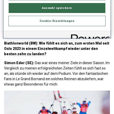
Auswahl speichern
Cookie-Einstellungen
Wenige Stunden nach seinem starken Verfolgungsrennen stellte
sich Simon unseren fünf brennenden Fragen und gab auch
bereitwillig Auskunft über seine Pläne für Weihnachten.
Biathlonworld (BW): Wie fühlt es sich an, zum ersten Mal seit
Oslo 2023 in einem Einzelwettkampf wieder unter den
besten zehn zu landen?
Simon Eder (SE):
Das war eines meiner Ziele in dieser Saison. Im
Vergleich zu meinen erfolgreichsten Zeiten fühlt es sich fast so
an, als stünde ich wieder auf dem Podium. Vor den fantastischen
Fans in Le Grand Bornand ein solches Rennen abzuliefern, war
etwas ganz Besonderes für mich.