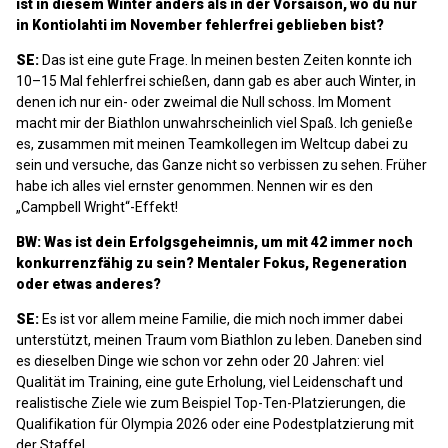
ist in diesem Winter anders als in der Vorsaison, wo du nur
in Kontiolahti im November fehlerfrei geblieben bist?
SE:
Das ist eine gute Frage. In meinen besten Zeiten konnte ich
10–15 Mal fehlerfrei schießen, dann gab es aber auch Winter, in
denen ich nur ein- oder zweimal die Null schoss. Im Moment
macht mir der Biathlon unwahrscheinlich viel Spaß. Ich genieße
es, zusammen mit meinen Teamkollegen im Weltcup dabei zu
sein und versuche, das Ganze nicht so verbissen zu sehen. Früher
habe ich alles viel ernster genommen. Nennen wir es den
„Campbell Wright“-Effekt!
BW: Was ist dein Erfolgsgeheimnis, um mit 42 immer noch
konkurrenzfähig zu sein? Mentaler Fokus, Regeneration
oder etwas anderes?
SE:
Es ist vor allem meine Familie, die mich noch immer dabei
unterstützt, meinen Traum vom Biathlon zu leben. Daneben sind
es dieselben Dinge wie schon vor zehn oder 20 Jahren: viel
Qualität im Training, eine gute Erholung, viel Leidenschaft und
realistische Ziele wie zum Beispiel Top-Ten-Platzierungen, die
Qualifikation für Olympia 2026 oder eine Podestplatzierung mit
der Staffel.