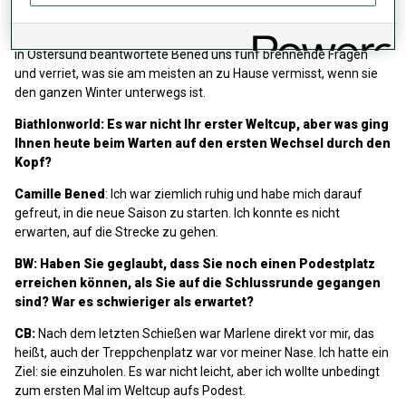
Wenige Stunden nach ihrer Heldentat in der Single-Mixed-Staffel
in Östersund beantwortete Bened uns fünf brennende Fragen
und verriet, was sie am meisten an zu Hause vermisst, wenn sie
den ganzen Winter unterwegs ist.
Biathlonworld: Es war nicht Ihr erster Weltcup, aber was ging
Ihnen heute beim Warten auf den ersten Wechsel durch den
Kopf?
Camille Bened
: Ich war ziemlich ruhig und habe mich darauf
gefreut, in die neue Saison zu starten. Ich konnte es nicht
erwarten, auf die Strecke zu gehen.
BW: Haben Sie geglaubt, dass Sie noch einen Podestplatz
erreichen können, als Sie auf die Schlussrunde gegangen
sind? War es schwieriger als erwartet?
CB:
Nach dem letzten Schießen war Marlene direkt vor mir, das
heißt, auch der Treppchenplatz war vor meiner Nase. Ich hatte ein
Ziel: sie einzuholen. Es war nicht leicht, aber ich wollte unbedingt
zum ersten Mal im Weltcup aufs Podest.