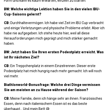
Form und kann es kaum erwarten, einzeln zu starten.
BW: Welche wichtige Lektion haben Sie in den vielen IBU-
Cup-Saisons gelernt?
CB:
Durchhaltevermögen. Ich habe viel Zeit im IBU Cup verbracht
und einige Verletzungen und physische Probleme erlebt. Aber ich
habe nie aufgegeben. Ich stehe heute hier, weil all diese
Herausforderungen mich geprägt und mich stärker gemacht
haben.
BW: Jetzt haben Sie Ihren ersten Podestplatz erreicht. Was
ist Ihr nächstes Ziel?
CB:
Ein Treppchenplatz in einem Einzelrennen. Dieser erste
Podestplatz hat mich hungrig nach mehr gemacht. Ich will noch
viel mehr.
Biathlonworld-Bonusfrage: Welche drei Dinge vermissen
Sie am meisten an zu Hause während der Saison?
CB:
Meine Familie, denn ich hänge sehr an ihnen. Französisches
Essen, denn nach italienischem Essen ist es das beste
überhaupt… Und mein Bett 😅