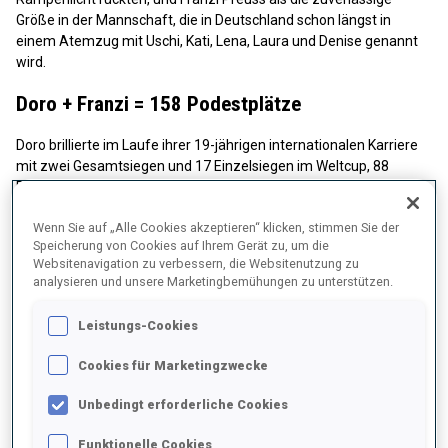
Größe in der Mannschaft, die in Deutschland schon längst in
einem Atemzug mit Uschi, Kati, Lena, Laura und Denise genannt
wird.
Doro + Franzi = 158 Podestplätze
Doro brillierte im Laufe ihrer 19-jährigen internationalen Karriere
mit zwei Gesamtsiegen und 17 Einzelsiegen im Weltcup, 88
Podestplätzen einschließlich Staffeln, fünf IBU-WM-Titeln in
Einzeldisziplinen, Siegen in jeder Einzel- und Staffeldisziplin und
Wenn Sie auf „Alle Cookies akzeptieren“ klicken, stimmen Sie der
Medaillen bei vier aufeinanderfolgenden Olympischen
Speicherung von Cookies auf Ihrem Gerät zu, um die
Winterspielen.
Websitenavigation zu verbessern, die Websitenutzung zu
analysieren und unsere Marketingbemühungen zu unterstützen.
Franzi konnte in ihrer 14-jährigen internationalen Biathlon-Karriere
den Weltcup-Gesamtsieg 2024/25, sechs Einzelsiege im Weltcup,
Leistungs-Cookies
70 Podestplätze einschließlich Staffeln, zwei IBU-WM-Titel und
Medaillen bei zwei Olympischen Winterspielen verbuchen.
Cookies für Marketingzwecke
Die Italienerin errang mehr Podestplätze in Einzeldisziplinen,
Preuss mehr Podestplätze in den Team-Disziplinen mit einer
Unbedingt erforderliche Cookies
enorm tiefen deutschen Mannschaft.
Funktionelle Cookies