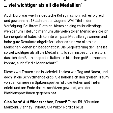
… viel wichtiger als all die Medaillen“
Auch Doro war wie ihre deutsche Kollegin schon früh erfolgreich
und gewann mit 18 Jahren den Jugend-WM-Titel in der
Verfolgung. Bei ihrem Biathlon-Abschied ging es ihr allerdings
weniger um Titel und mehr um „die vielen tollen Menschen, die ich
kennengelernt habe. Ich konnte ein paar Medaillen gewinnen und
habe gute Resultate abgeliefert, aber es sind vor allem die
Menschen, denen ich begegnet bin. Die Begeisterung der Fans ist
so viel wichtiger als all die Medaillen ... Ich bin insbesondere stolz,
dass ich den Biathlonsport in Italien ein bisschen größer machen
konnte, auch für die Mannschaft.“
Diese zwei Frauen sind in vielerlei Hinsicht wie Tag und Nacht, und
doch ist die Schnittmenge groß. Sie haben sich den großen Traum
von der Karriere im Spitzensport erfüllt, die Höhen und Tiefen
erlebt und am Ende das zu schätzen gewusst, was der
Biathlonsport ihnen gegeben hat.
Ciao Doro! Auf Wiedersehen, Franzi!
Fotos: IBU/Christian
Manzoni, Vianney Thibaut, Ola Wizor, Nordic Focus