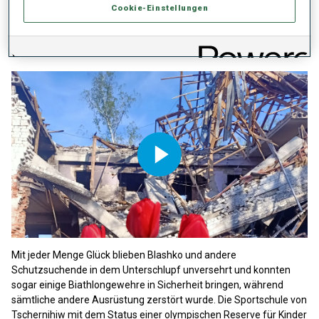
Komplex. Als der Krieg ausbrach, war auch sie gezwungen, in der
Cookie-Einstellungen
Anlage Unterschlupf zu suchen und sich zu verstecken. Vielleicht
erinnern sich einige an die Bilder und Videos, die über Social Media
verbreitet wurden.
Play
Video
Mit jeder Menge Glück blieben Blashko und andere
Schutzsuchende in dem Unterschlupf unversehrt und konnten
sogar einige Biathlongewehre in Sicherheit bringen, während
sämtliche andere Ausrüstung zerstört wurde. Die Sportschule von
Tschernihiw mit dem Status einer olympischen Reserve für Kinder