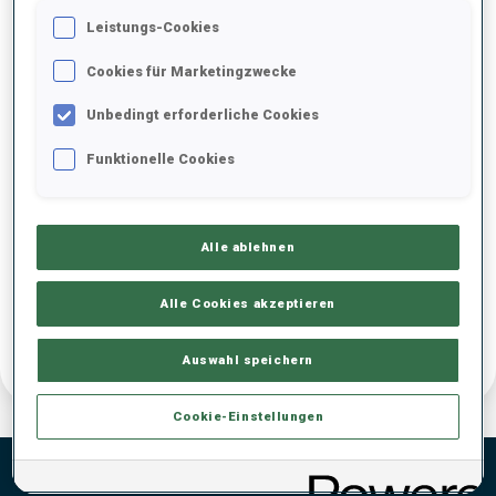
IBU Event Application Deadlines
Leistungs-Cookies
WCH Application - Explanatory Booklet 2026
Cookies für Marketingzwecke
Unbedingt erforderliche Cookies
Funktionelle Cookies
Alle ablehnen
Alle Cookies akzeptieren
Auswahl speichern
Cookie-Einstellungen