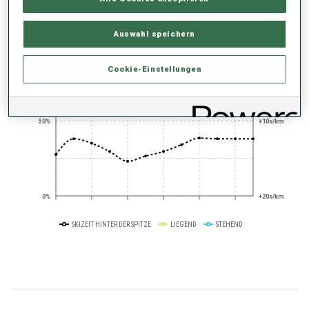
PERFORMANCE TREND
Auswahl speichern
+0s/km
100%
Cookie-Einstellungen
50%
+10s/km
0%
+20s/km
SKIZEIT HINTER DER SPITZE
LIEGEND
STEHEND