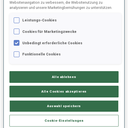
Websitenavigation zu verbessern, die Websitenutzung zu
analysieren und unsere Marketingbemühungen zu unterstützen.
2023/2024
Leistungs-Cookies
Cookies für Marketingzwecke
PERFORMANCE
Unbedingt erforderliche Cookies
Funktionelle Cookies
SKIZEIT HINTER DER SPITZE
+57.9 s/km
Alle ablehnen
LIEGENDSCHIESSEN
80%
Alle Cookies akzeptieren
STEHENDSCHIESSEN
71%
Auswahl speichern
Cookie-Einstellungen
PERFORMANCE TREND