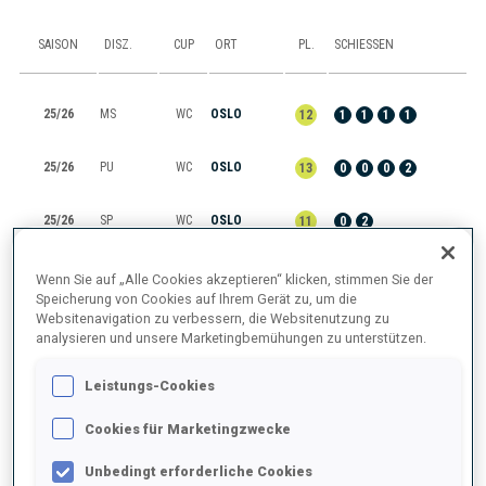
SAISON
DISZ.
CUP
ORT
PL.
SCHIESSEN
25/26
MS
WC
OSLO
12
1
1
1
1
25/26
PU
WC
OSLO
13
0
0
0
2
25/26
SP
WC
OSLO
11
0
2
25/26
MR
WC
OTEPAA
3
Wenn Sie auf „Alle Cookies akzeptieren“ klicken, stimmen Sie der
Speicherung von Cookies auf Ihrem Gerät zu, um die
Websitenavigation zu verbessern, die Websitenutzung zu
25/26
PU
WC
OTEPAA
4
0
0
1
1
analysieren und unsere Marketingbemühungen zu unterstützen.
Leistungs-Cookies
ALLES ANZEIGEN
Cookies für Marketingzwecke
Unbedingt erforderliche Cookies