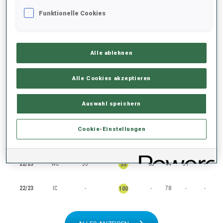
Funktionelle Cookies
RANKINGS
Alle ablehnen
SAISON
CUP
PUNKTE
GESAMT
IN
SP
PU
MS
Alle Cookies akzeptieren
25/26
WC
604
25
15
11
4
13
Auswahl speichern
24/25
WC
455
32
13
13
21
17
Cookie-Einstellungen
23/24
WC
216
27
29
27
36
31
22/23
WC
55
63
44
51
-
55
22/23
IC
-
-
78
-
-
100