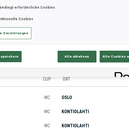
bedingt erforderliche Cookies
nktionelle Cookies
ik
Ergebnisse und Gesamtstände
Üb
e-Einstellungen
 speichern
Alle ablehnen
Alle Cookies 
CUP
ORT
WC
OSLO
WC
KONTIOLAHTI
WC
KONTIOLAHTI