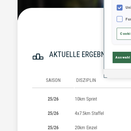
Un
Fu
Statist
Cooki
AKTUELLE ERGEBNISSE
Auswahl
SAISON
DISZIPLIN
25/26
10km Sprint
25/26
4x7.5km Staffel
25/26
20km Einzel