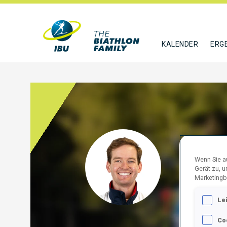
KALENDER
ERG
WEBB
Wenn Sie au
GBR
Gerät zu, 
Marketingb
FOLGE
Le
Co