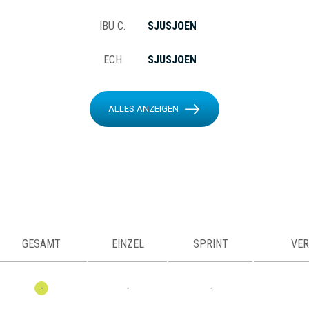
IBU C.
SJUSJOEN
ECH
SJUSJOEN
ALLES ANZEIGEN
GESAMT
EINZEL
SPRINT
VER
-
-
-