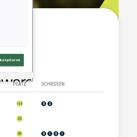
ersicht
akzeptieren
PLATZ
SCHIESSEN
110
0
2
22
95
0
1
0
1