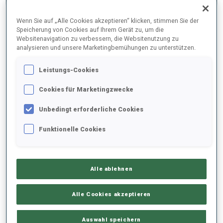
Wenn Sie auf „Alle Cookies akzeptieren“ klicken, stimmen Sie der
Speicherung von Cookies auf Ihrem Gerät zu, um die
2024/2025
Websitenavigation zu verbessern, die Websitenutzung zu
analysieren und unsere Marketingbemühungen zu unterstützen.
Leistungs-Cookies
PERFORMANCE
Cookies für Marketingzwecke
Unbedingt erforderliche Cookies
SKIZEIT HINTER DER SPITZE
+23.5 s/km
Funktionelle Cookies
LIEGENDSCHIESSEN
82%
Alle ablehnen
STEHENDSCHIESSEN
86%
Alle Cookies akzeptieren
Auswahl speichern