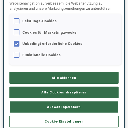
Websitenavigation zu verbessern, die Websitenutzung zu
analysieren und unsere Marketingbemühungen zu unterstützen.
2024/2025
Leistungs-Cookies
Cookies für Marketingzwecke
PERFORMANCE
Unbedingt erforderliche Cookies
Funktionelle Cookies
SKIZEIT HINTER DER SPITZE
-
Keine Daten vorhanden
Alle ablehnen
LIEGENDSCHIESSEN
-
Keine Daten vorhanden
Alle Cookies akzeptieren
STEHENDSCHIESSEN
-
Auswahl speichern
Keine Daten vorhanden
Cookie-Einstellungen