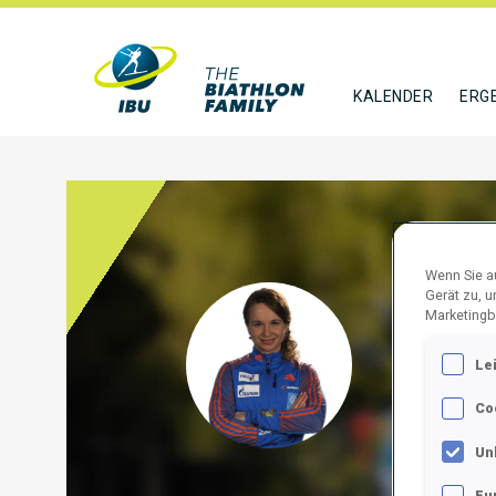
KALENDER
ERG
Wenn Sie au
Gerät zu, 
USLU
Marketingb
Le
RUS
Co
FOLGE
Un
Fu