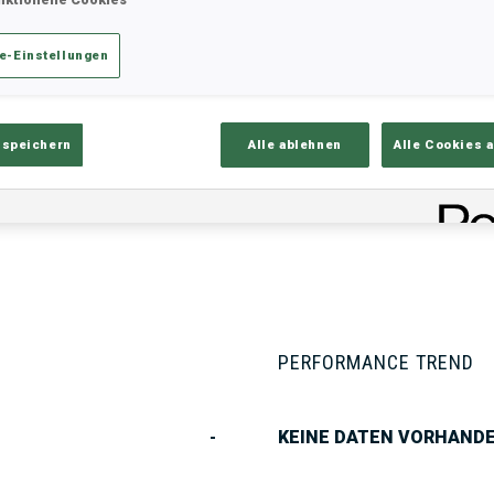
e-Einstellungen
ik
Ergebnisse und Gesamtstände
Üb
 speichern
Alle ablehnen
Alle Cookies 
PERFORMANCE TREND
-
KEINE DATEN VORHAND