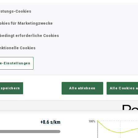
istungs-Cookies
okies für Marketingzwecke
ik
Ergebnisse und Gesamtstände
Üb
bedingt erforderliche Cookies
nktionelle Cookies
e-Einstellungen
 speichern
Alle ablehnen
Alle Cookies 
PERFORMANCE TREND
+8.6 s/km
100%