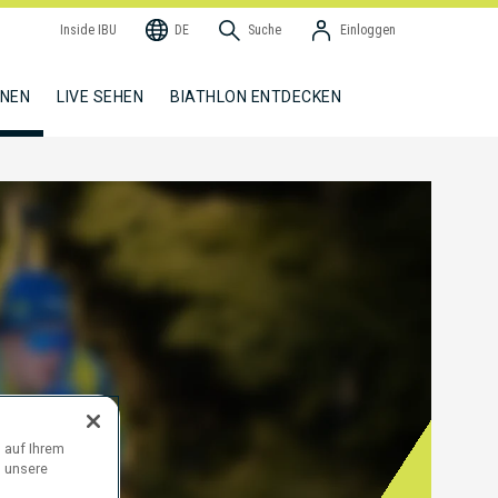
Inside IBU
DE
Suche
Einloggen
NNEN
LIVE SEHEN
BIATHLON ENTDECKEN
 auf Ihrem
d unsere