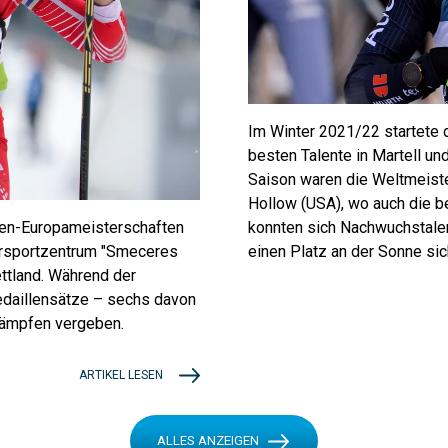
Im Winter 2021/22 startete d
besten Talente in Martell u
Saison waren die Weltmeiste
Hollow (USA), wo auch die be
konnten sich Nachwuchstale
oren-Europameisterschaften
einen Platz an der Sonne sic
ersportzentrum "Smeceres
ettland. Während der
daillensätze – sechs davon
kämpfen vergeben.
ARTIKEL LESEN
ALLES ANZEIGEN