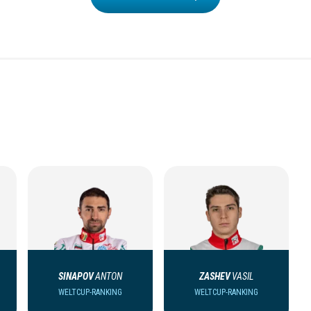
SINAPOV
ANTON
ZASHEV
VASIL
WELTCUP-RANKING
WELTCUP-RANKING