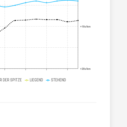
+10s/km
+20s/km
ER DER SPITZE
LIEGEND
STEHEND