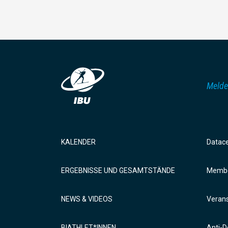
Melde
KALENDER
Datac
ERGEBNISSE UND GESAMTSTÄNDE
Membe
NEWS & VIDEOS
Verans
BIATHLET*INNEN
Anti-D