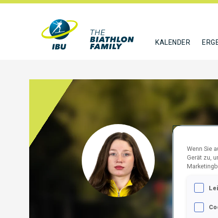
KALENDER
ERG
TARA
Wenn Sie au
Gerät zu, 
UKR
Marketingb
FOLGE
Le
Co