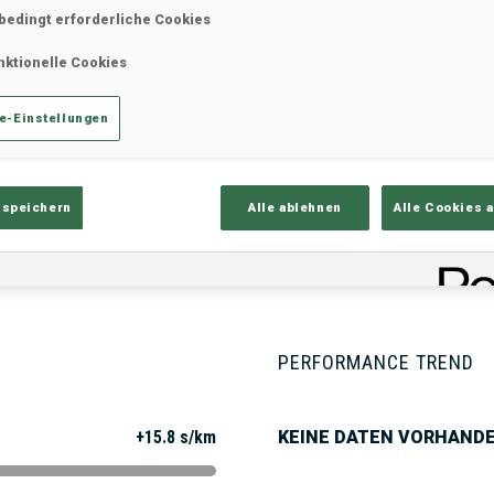
bedingt erforderliche Cookies
nktionelle Cookies
ik
Ergebnisse und Gesamtstände
Üb
e-Einstellungen
 speichern
Alle ablehnen
Alle Cookies 
PERFORMANCE TREND
+15.8 s/km
KEINE DATEN VORHAND