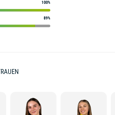
100%
89%
FRAUEN