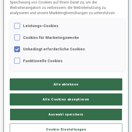
Speicherung von Cookies auf Ihrem Gerät zu, um die
Websitenavigation zu verbessern, die Websitenutzung zu
analysieren und unsere Marketingbemühungen zu unterstützen.
2021/2022
Leistungs-Cookies
Cookies für Marketingzwecke
PERFORMANCE
Unbedingt erforderliche Cookies
Funktionelle Cookies
KEINE DATEN VORHANDEN
Alle ablehnen
PERFORMANCE TREND
Alle Cookies akzeptieren
+0s/km
100%
Auswahl speichern
Cookie-Einstellungen