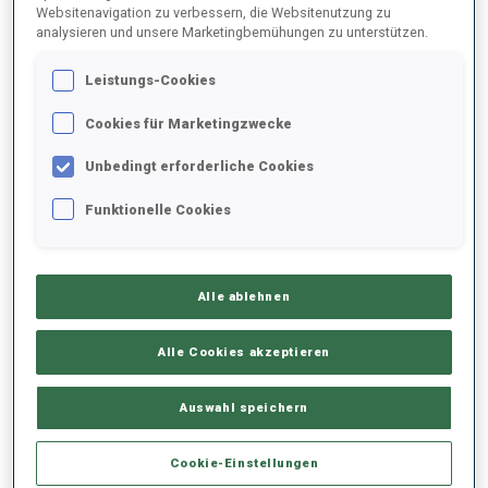
Websitenavigation zu verbessern, die Websitenutzung zu
analysieren und unsere Marketingbemühungen zu unterstützen.
2025/2026
Leistungs-Cookies
Cookies für Marketingzwecke
PERFORMANCE
Unbedingt erforderliche Cookies
Funktionelle Cookies
SKIZEIT HINTER DER SPITZE
-
Keine Daten vorhanden
Alle ablehnen
LIEGENDSCHIESSEN
-
Keine Daten vorhanden
Alle Cookies akzeptieren
STEHENDSCHIESSEN
-
Auswahl speichern
Keine Daten vorhanden
Cookie-Einstellungen