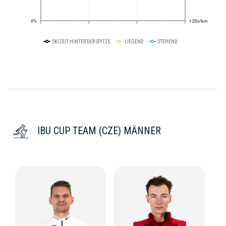
0%
+20s/km
SKIZEIT HINTER DER SPITZE
LIEGEND
STEHEND
IBU CUP TEAM (CZE) MÄNNER