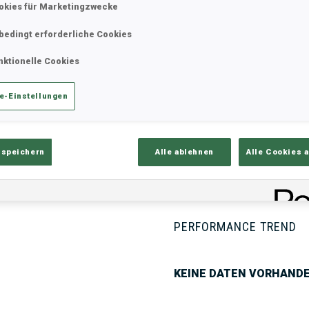
okies für Marketingzwecke
bedingt erforderliche Cookies
ik
Ergebnisse und Gesamtstände
Üb
nktionelle Cookies
e-Einstellungen
 speichern
Alle ablehnen
Alle Cookies 
PERFORMANCE TREND
KEINE DATEN VORHAND