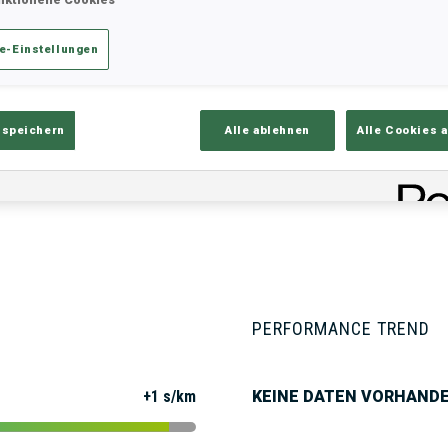
e-Einstellungen
ik
Ergebnisse und Gesamtstände
Üb
 speichern
Alle ablehnen
Alle Cookies 
PERFORMANCE TREND
+1 s/km
KEINE DATEN VORHAND