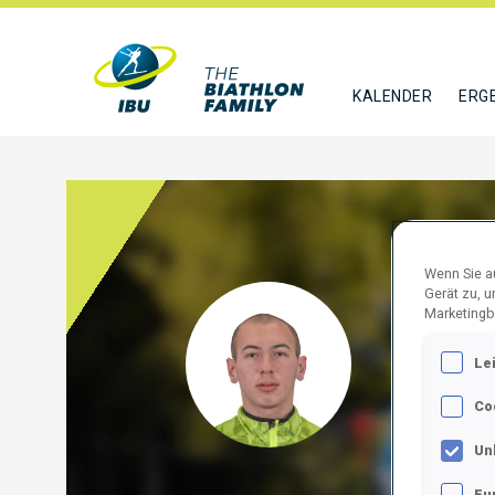
KALENDER
ERG
Wenn Sie au
Gerät zu, 
SPAS
Marketingb
Le
MKD
Co
FOLGE
Un
Fu